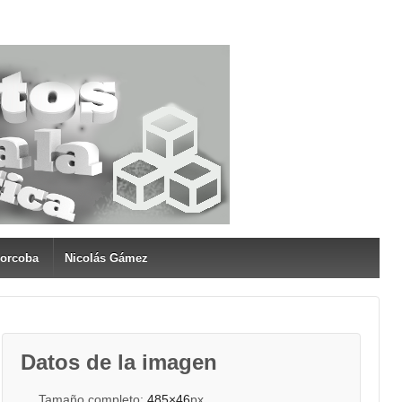
Corcoba
Nicolás Gámez
Datos de la imagen
Tamaño completo:
485×46
px