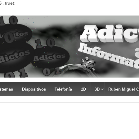
, true);
stemas
Dispositivos
Telefonía
2D
3D
Ruben Miguel 