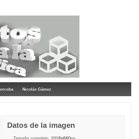
Corcoba
Nicolás Gámez
Datos de la imagen
Tamaño completo:
1018×660
px