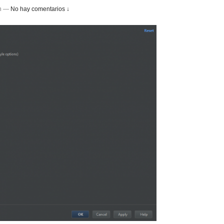
n
—
No hay comentarios ↓