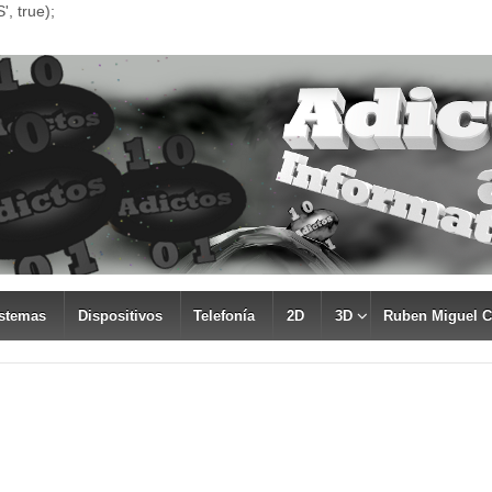
, true);
stemas
Dispositivos
Telefonía
2D
3D
Ruben Miguel 