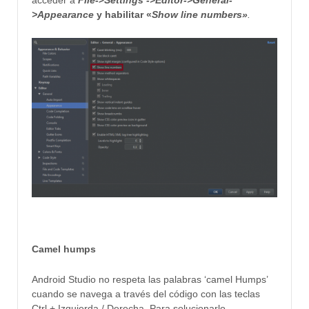
acceder a
File
->
Settings ->
Editor->
General-
>
Appearance
y habilitar «
Show line numbers»
.
Camel humps
Android Studio no respeta las palabras ‘camel Humps’
cuando se navega a través del código con las teclas
Ctrl +
Izquierda / Derecha
.
Para solucionarlo