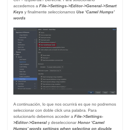
accedemos a
File
->
Settings->
Editor->
General->
Smart
Keys
y finalmente
seleccionamos
Use ‘Camel Humps’
words
A continuación, lo que nos ocurrirá es que no podremos
seleccionar con doble click una palabra. Para
solucionarlo debemos acceder a
File->
Settings-
>
Editor->
General
y deseleccionar
Honor ‘Camel
Humps’ words settings when selecting on double