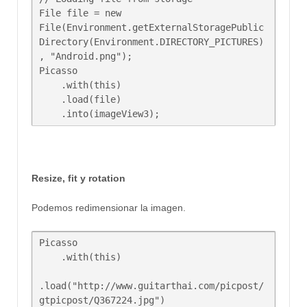
File file = new 
File(Environment.getExternalStoragePublic
Directory(Environment.DIRECTORY_PICTURES)
, "Android.png");

Picasso

    .with(this)

    .load(file)

    .into(imageView3);
Resize, fit y rotation
Podemos redimensionar la imagen.
Picasso

    .with(this)

.load("http://www.guitarthai.com/picpost/
gtpicpost/Q367224.jpg")
