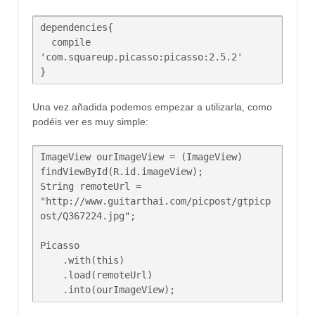
dependencies{

  compile 
'com.squareup.picasso:picasso:2.5.2'

}
Una vez añadida podemos empezar a utilizarla, como
podéis ver es muy simple:
ImageView ourImageView = (ImageView) 
findViewById(R.id.imageView);  

String remoteUrl = 
"http://www.guitarthai.com/picpost/gtpicp
ost/Q367224.jpg";

Picasso  

    .with(this)

    .load(remoteUrl)
