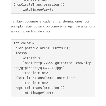
CropCircleTransformation())     

    .into(imageView);
También podemos encadenar transformaciones, por
ejemplo haciendo un crop como en el ejemplo anterior y
aplicando un filtro de color:
int color = 
Color.parseColor("#3300ff80");

Picasso  

    .with(this)

    .load("http://www.guitarthai.com/picp
ost/gtpicpost/Q367224.jpg")

    .transform(new 
ColorFilterTransformation(color))

    .transform(new 
CropCircleTransformation())

    .into(imageView);