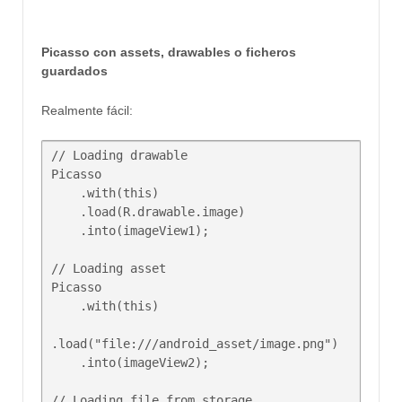
Picasso con assets, drawables o ficheros
guardados
Realmente fácil:
// Loading drawable

Picasso

    .with(this)

    .load(R.drawable.image)

    .into(imageView1);

// Loading asset

Picasso

    .with(this)

.load("file:///android_asset/image.png")

    .into(imageView2);

// Loading file from storage
