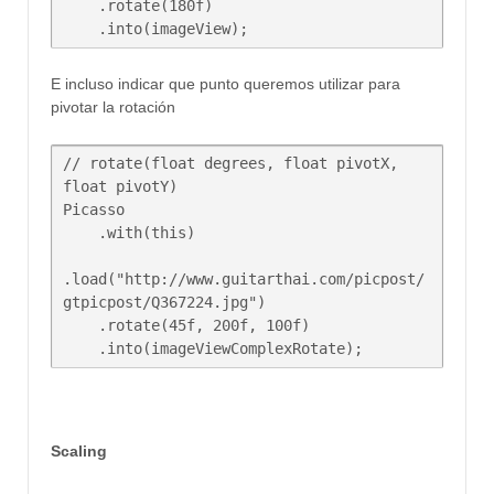
    .rotate(180f)

E incluso indicar que punto queremos utilizar para
pivotar la rotación
// rotate(float degrees, float pivotX, 
float pivotY)

Picasso

    .with(this)

.load("http://www.guitarthai.com/picpost/
gtpicpost/Q367224.jpg")

    .rotate(45f, 200f, 100f)

Scaling