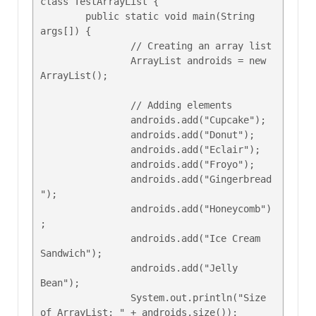
class TestArrayList {

	public static void main(String 
args[]) {

		// Creating an array list

		ArrayList androids = new 
ArrayList();

		// Adding elements

		androids.add("Cupcake");

		androids.add("Donut");

		androids.add("Eclair");

		androids.add("Froyo");

		androids.add("Gingerbread
");

		androids.add("Honeycomb")
;

		androids.add("Ice Cream 
Sandwich");

		androids.add("Jelly 
Bean");

		System.out.println("Size 
of ArrayList: " + androids.size());
