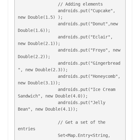
		// Adding elements

		androids.put("Cupcake", 
new Double(1.5) );

		androids.put("Donut",new 
Double(1.6));

		androids.put("Eclair", 
new Double(2.1));

		androids.put("Froyo", new 
Double(2.2));

		androids.put("Gingerbread
", new Double(2.3));

		androids.put("Honeycomb", 
new Double(3.1));

		androids.put("Ice Cream 
Sandwich", new Double(4.0));

		androids.put("Jelly 
Bean", new Double(4.1));

		// Get a set of the 
entries

		Set<Map.Entry<String, 