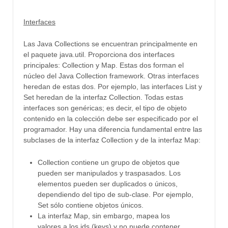
Interfaces
Las
Java
Collections
se encuentran principalmente
en
el paquete
java.util
.
Proporciona
dos
interfaces
principales
:
Collection y Map
.
Estas dos forman
el
núcleo del
Java
Collection framework.
O
tras interfaces
heredan de
estas dos.
Por ejemplo
,
las interfaces
List
y
Set
heredan de
la interfaz
Collection.
Todas
estas
interfaces
son genéricas
;
es decir, el
tipo de
objeto
contenido
en la colección
debe ser
especificado por el
programador.
Hay una
diferencia fundamental entre
las
subclases de
la
interfaz Collection y
de la
interfaz Map
:
Collection contiene
un grupo de objetos
que
pueden ser manipulados
y
traspasados
.
Los
elementos
pueden ser duplicados
o únicos
,
dependiendo del
tipo de
sub-
clase.
Por ejemplo
,
Set
sólo contiene
objetos únicos
.
La interfaz
Map,
sin embargo,
mapea los
valores a los ids (keys)
y no puede contener