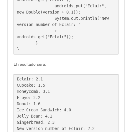
		androids.put("Eclair", 
new Double(version + 0.1));

		System.out.println("New 
version number of Eclair: "

		+ 
androids.get("Eclair"));

	}

El resultado será:
Eclair: 2.1

Cupcake: 1.5

Honeycomb: 3.1

Froyo: 2.2

Donut: 1.6

Ice Cream Sandwich: 4.0

Jelly Bean: 4.1

Gingerbread: 2.3

New version number of Eclair: 2.2
