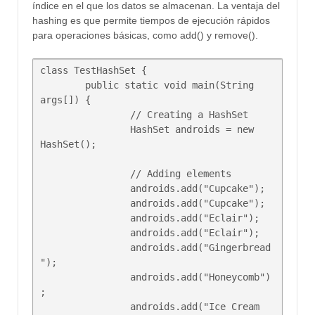
índice en el que los datos se almacenan. La ventaja del
hashing es que permite tiempos de ejecución rápidos
para operaciones básicas, como add() y remove().
class TestHashSet {

	public static void main(String 
args[]) {

		// Creating a HashSet

		HashSet androids = new 
HashSet();

		// Adding elements

		androids.add("Cupcake");

		androids.add("Cupcake");

		androids.add("Eclair");

		androids.add("Eclair");

		androids.add("Gingerbread
");

		androids.add("Honeycomb")
;

		androids.add("Ice Cream 