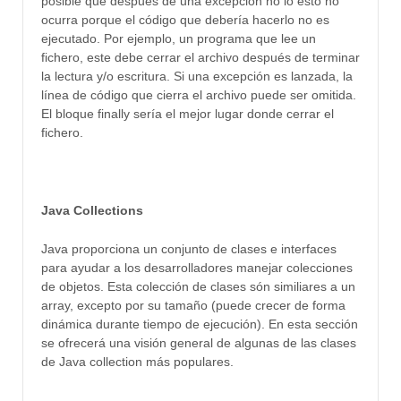
posible que después de una excepción no lo esto no
ocurra porque el código que debería hacerlo no es
ejecutado. Por ejemplo, un programa que lee un
fichero, este debe cerrar el archivo después de terminar
la lectura y/o escritura. Si una excepción es lanzada, la
línea de código que cierra el archivo puede ser omitida.
El bloque finally sería el mejor lugar donde cerrar el
fichero.
Java Collections
Java proporciona
un conjunto de clases
e interfaces
para ayudar a
los desarrolladores
manejar
colecciones
de objetos
.
Esta
colección
de
clases són similiares a un
array
,
excepto por
su tamaño (puede
crecer
de forma
dinámica
durante tiempo de ejecución)
.
En esta sección
se
ofrecerá una visión general
de
algunas de las clases
de Java collection
más
populares
.