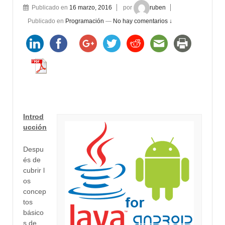
Publicado en
16 marzo, 2016
por
ruben
Publicado en
Programación
—
No hay comentarios ↓
Introd
ucción
Despu
és de
cubrir
l
os
concep
tos
básico
s de