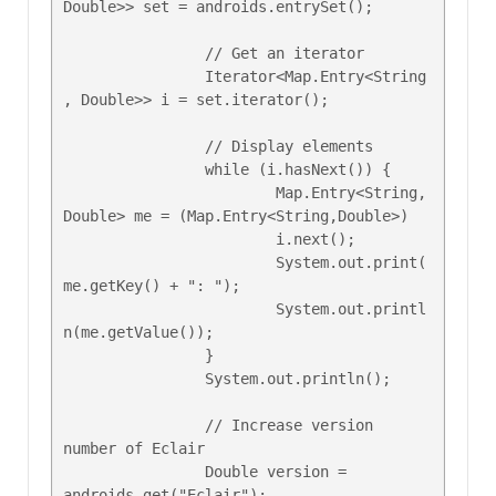
Double>> set = androids.entrySet();

		// Get an iterator

		Iterator<Map.Entry<String
, Double>> i = set.iterator();

		// Display elements

		while (i.hasNext()) {

			Map.Entry<String, 
Double> me = (Map.Entry<String,Double>) 

			i.next(); 

			System.out.print(
me.getKey() + ": ");

			System.out.printl
n(me.getValue());

		}

		System.out.println();

		// Increase version 
number of Eclair

		Double version = 
androids.get("Eclair");
