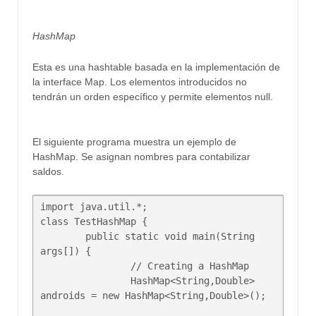
HashMap
Esta es una
hashtable basada en la implementación de
la
interface M
ap. Los elementos introducidos no
tendrán un orden específico y
p
ermite elementos
null.
El siguiente programa
muestra un ejemplo de
HashMap
. Se a
signan
nombres
para contabilizar
saldos
.
import java.util.*;

class TestHashMap {

	public static void main(String 
args[]) {

		// Creating a HashMap

		HashMap<String,Double> 
androids = new HashMap<String,Double>();
