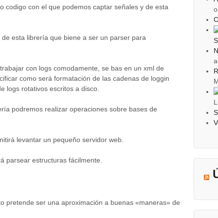
 codigo con el que podemos captar señales y de esta
o
C
de esta librería que biene a ser un parser para
S
N
a
e trabajar con logs comodamente, se bas en un xml de
R
ficar como será formatación de las cadenas de loggin
M
e logs rotativos escritos a disco.
L
rería podremos realizar operaciones sobre bases de
S
V
rmitirá levantar un pequeño servidor web.
rá parsear estructuras fácilmente.
sto pretende ser una aproximación a buenas «maneras» de