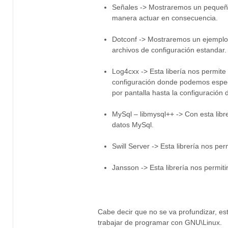
Señales -> Mostraremos un pequeño
manera actuar en consecuencia.
Dotconf -> Mostraremos un ejemplo 
archivos de configuración estandar.
Log4cxx -> Esta libería nos permit
configuración donde podemos especi
por pantalla hasta la configuración d
MySql – libmysql++ -> Con esta lib
datos MySql.
Swill Server -> Esta librería nos pe
Jansson -> Esta librería nos permiti
Cabe decir que no se va profundizar, e
trabajar de programar con GNU\Linux.