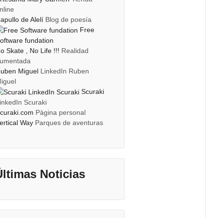
nline
apullo de Alelí
Blog de poesía
Free
oftware fundation
o Skate , No Life !!!
Realidad
umentada
uben Miguel
LinkedIn Ruben
iguel
Scuraki
inkedIn Scuraki
curaki.com
Pàgina personal
ertical Way
Parques de aventuras
Últimas Noticias