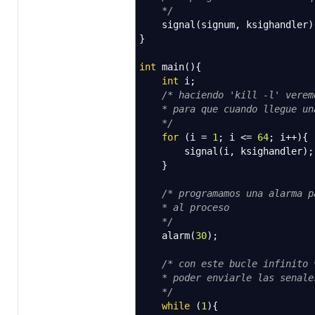
*/
signal
(
signum
,
ksighandler
)
}
int
main
(
)
{
int
i
;
/* haciendo 'kill -l' verem
* para que cuando llegue una 
*/
for
(
i
=
1
;
i
<=
64
;
i
++
)
{
signal
(
i
,
ksighandler
)
;
}
/* programamos una alarma p
* al proceso
*/
alarm
(
30
)
;
/* con este bucle infinito 
* poder enviarle las senales 
*/
while
(
1
)
{