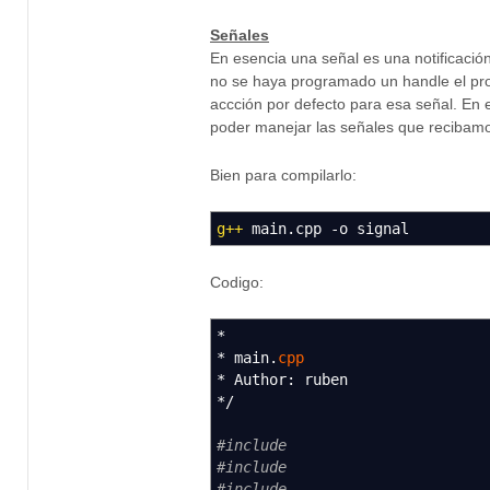
Señales
En esencia una señal es una notificaci
no se haya programado un handle el prog
accción por defecto para esa señal. En
poder manejar las señales que recibam
Bien para compilarlo:
g++
main.cpp
-o
signal
Codigo:
*
*
main.
cpp
*
Author
:
ruben
*/
#include
#include
#include