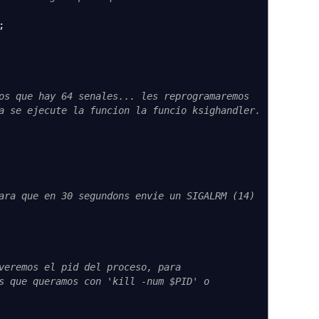
;
os que hay 64 senales... les reprogramaremos
se ejecute la funcion la funcio ksighandler.
ara que en 30 segundons envie un SIGALRM (14)
veremos el pid del proceso, para
que queramos con 'kill -num $PID' o