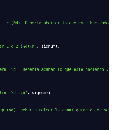
 + c (%d). Deberia abortar lo que este haciendo ahora.
\n
sr 1 o 2 (%d)
\n
"
,
signum
)
;
erm (%d). Deberia acabar lo que este haciendo...
\n
"
,
sig
lrm (%d).
\n
"
,
signum
)
;
up (%d). Deberia releer la conmfiguracion de sete progra