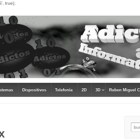
, true);
stemas
Dispositivos
Telefonía
2D
3D
Ruben Miguel 
Busc
x