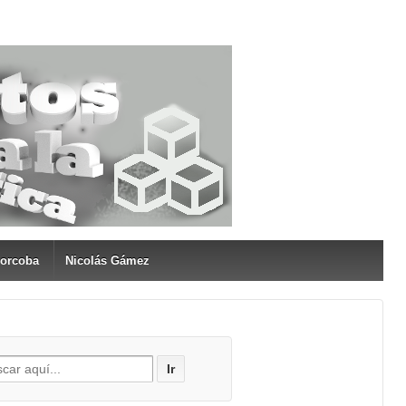
Corcoba
Nicolás Gámez
ar por: