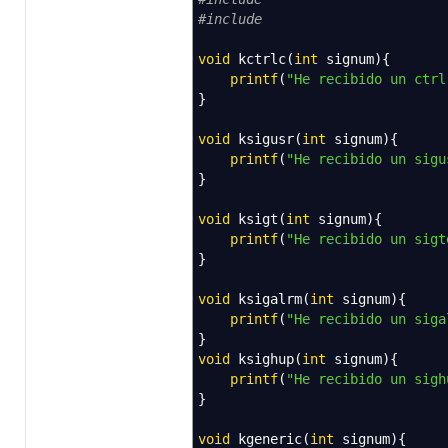
#include
void
kctrlc
(
int
signum
)
{
printf
(
"He recibido un ctrl
}
void
ksigusr
(
int
signum
)
{
printf
(
"He recibido un sigu
}
void
ksigt
(
int
signum
)
{
printf
(
"He recibido un sigt
}
void
ksigalrm
(
int
signum
)
{
printf
(
"He recibido un siga
}
void
ksighup
(
int
signum
)
{
printf
(
"He recibido un sigh
}
void
kgeneric
(
int
signum
)
{