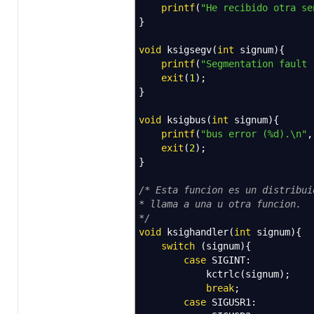
printf
(
"He recibido otra se
}
void
ksigsegv
(
int
signum
)
{
printf
(
"Segmentation fault 
exit
(
1
)
;
}
void
ksigbus
(
int
signum
)
{
printf
(
"bus error (%d).
\n
"
,
exit
(
2
)
;
}
/* Esta funcion es un distribui
* llama a una u otra funcion.
*/
void
ksighandler
(
int
signum
)
{
switch
(
signum
)
{
case
SIGINT
:
kctrlc
(
signum
)
;
break
;
case
SIGUSR1
: