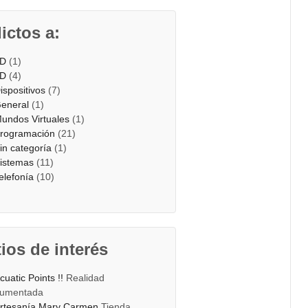
ictos a:
D
(1)
D
(4)
ispositivos
(7)
eneral
(1)
undos Virtuales
(1)
rogramación
(21)
in categoría
(1)
istemas
(11)
elefonía
(10)
tios de interés
cuatic Points !!
Realidad
umentada
rtesanía Mary Carmen
Tienda