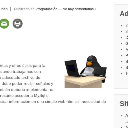
ruben
Publicado en
Programación
—
No hay comentarios ↓
Ad
2
3
D
G
M
P
S
ías y otros útiles para la
S
Cuando trabajamos con
T
n adecuado archivo de
 debe poder recibir señales y
también debería implementar un
eresante acceder a MySql o
trar información en una simple web html sin necesidad de
Si
A
a
A