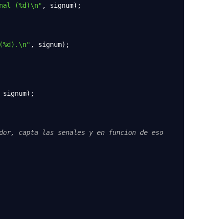
nal (%d)
\n
"
,
signum
)
;
(%d).
\n
"
,
signum
)
;
signum
)
;
dor, capta las senales y en funcion de eso