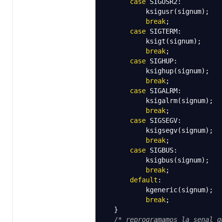
case
SIGUSR2
:
ksigusr
(
signum
)
;
break
;
case
SIGTERM
:
ksigt
(
signum
)
;
break
;
case
SIGHUP
:
ksighup
(
signum
)
;
break
;
case
SIGALRM
:
ksigalrm
(
signum
)
;
break
;
case
SIGSEGV
:
ksigsegv
(
signum
)
;
break
;
case
SIGBUS
:
ksigbus
(
signum
)
;
break
;
default
:
kgeneric
(
signum
)
;
break
;
}
/* reprogramamos la senal q