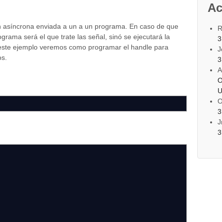
Ac
ón asíncrona enviada a un a un programa. En caso de que
R
rama será el que trate las señal, sinó se ejecutará la
3
 este ejemplo veremos como programar el handle para
J
os.
3
A
O
U
O
3
J
3